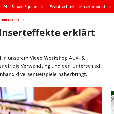
DJ
Studio
Equipment
Eventtechnik
Musikproduktion
ERKLÄRT (TEIL 3)
nserteffekte erklärt
eil in unserem
Video Workshop
AUX- &
ler dir die Verwendung und den Unterschied
nhand diverser Beispiele näherbringt.