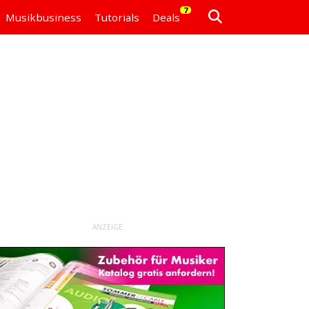
7
Musikbusiness
Tutorials
Deals
ANZEIGE