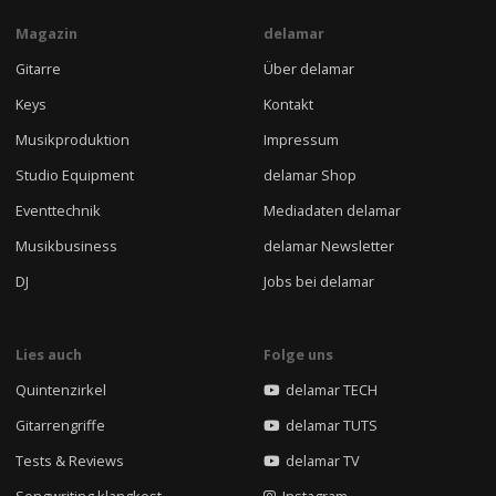
Magazin
delamar
Gitarre
Über delamar
Keys
Kontakt
Musikproduktion
Impressum
Studio Equipment
delamar Shop
Eventtechnik
Mediadaten delamar
Musikbusiness
delamar Newsletter
DJ
Jobs bei delamar
Lies auch
Folge uns
Quintenzirkel
delamar TECH
Gitarrengriffe
delamar TUTS
Tests & Reviews
delamar TV
Songwriting klangkost
Instagram