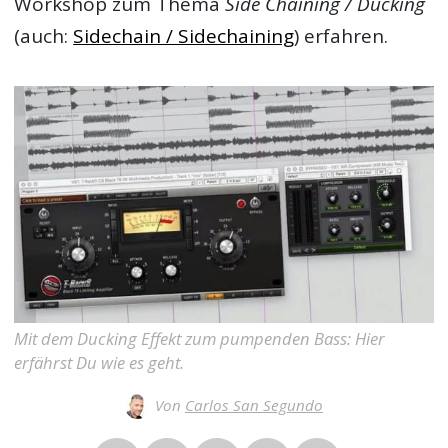
Workshop zum Thema
Side Chaining / Ducking
(auch:
Sidechain / Sidechaining
) erfahren.
Mit dem Ducking Effekt zum pumpenden Bass: Hier
erfährst Du wie es geht.
Von
Carlos San Segundo