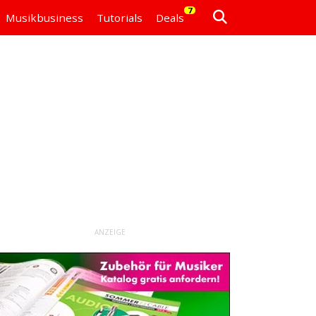
7
Musikbusiness
Tutorials
Deals
ANZEIGE