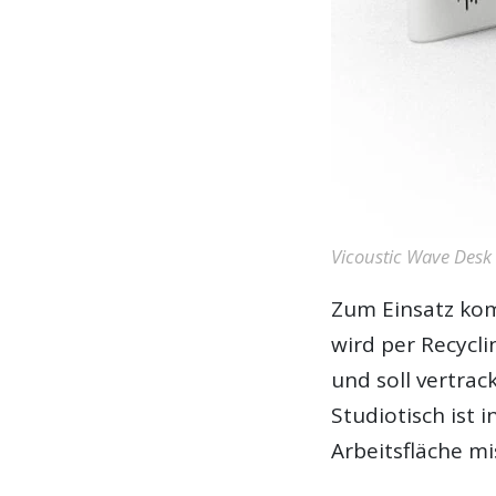
Vicoustic Wave Desk
Zum Einsatz kom
wird per Recyc
und soll vertrac
Studiotisch ist 
Arbeitsfläche m