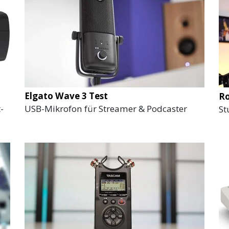
Elgato Wave 3 Test
Ro
-
USB-Mikrofon für Streamer & Podcaster
St