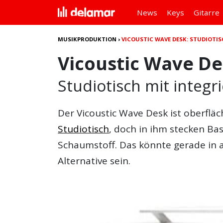
News
Keys
Gitarre
MUSIKPRODUKTION
›
VICOUSTIC WAVE DESK: STUDIOTIS
Vicoustic Wave D
Studiotisch mit integr
Der
Vicoustic Wave Desk
ist oberfläc
Studiotisch
, doch in ihm stecken Ba
Schaumstoff. Das könnte gerade in 
Alternative sein.