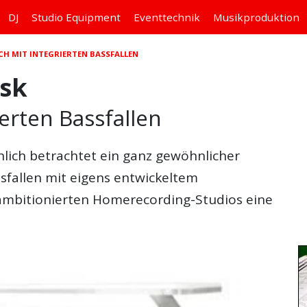
DJ
Studio
Equipment
Eventtechnik
Musikproduktion
CH MIT INTEGRIERTEN BASSFALLEN
esk
ierten Bassfallen
hlich betrachtet ein ganz gewöhnlicher
ssfallen mit eigens entwickeltem
ambitionierten Homerecording-Studios eine