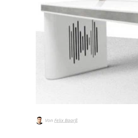
Von
Felix Baarß