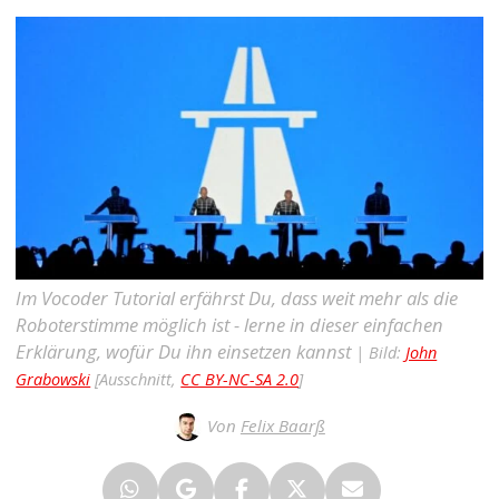
Im Vocoder Tutorial erfährst Du, dass weit mehr als die
Roboterstimme möglich ist - lerne in dieser einfachen
Erklärung, wofür Du ihn einsetzen kannst
| Bild:
John
Grabowski
[Ausschnitt,
CC BY-NC-SA 2.0
]
Von
Felix Baarß