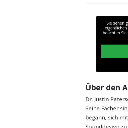
Sie sehen g
eigentlichen
beachten Sie,
Über den A
Dr. Justin Pater
Seine Fächer si
begann, sich m
Sounddesign zu b