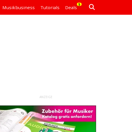
5
Musikbusiness
Tutorials
Deals
ANZEIGE