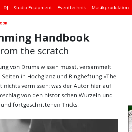
DJ
Studio
Equipment
Eventtechnik
Musikproduktion
BOOK
mming Handbook
from the scratch
rung von Drums wissen musst, versammelt
6 Seiten in Hochglanz und Ringheftung »The
ichts vermissen: was der Autor hier auf
dumschlag von den historischen Wurzeln und
 und fortgeschrittenen Tricks.