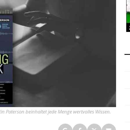
 Paterson beinhaltet jede Menge wertvolles Wissen.