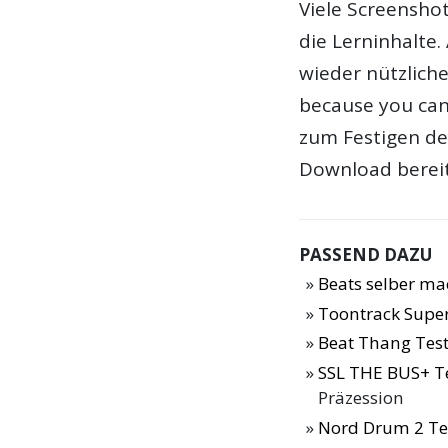
Viele Screensho
die Lerninhalte
wieder nützlich
because you can
zum Festigen de
Download bereit
PASSEND DAZU
Beats selber ma
Toontrack Supe
Beat Thang Tes
SSL THE BUS+ T
Präzession
Nord Drum 2 Te