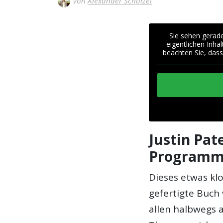
Von
Alexander Schölzel
Sie sehen gerade
eigentlichen Inhal
beachten Sie, dass
Justin Pat
Programm
Dieses etwas kl
gefertigte Buch
allen halbwegs 