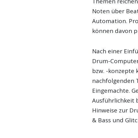
Themen reichen
Noten über Bea
Automation. Pr
können davon pr
Nach einer Ein
Drum-Computer f
bzw. -konzepte 
nachfolgenden T
Eingemachte. Ge
Ausführlichkeit
Hinweise zur D
& Bass und Glitc