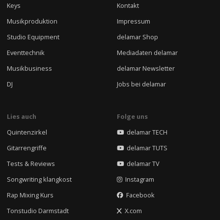
Keys
Kontakt
Musikproduktion
Impressum
Studio Equipment
delamar Shop
Eventtechnik
Mediadaten delamar
Musikbusiness
delamar Newsletter
DJ
Jobs bei delamar
Lies auch
Folge uns
Quintenzirkel
delamar TECH
Gitarrengriffe
delamar TUTS
Tests & Reviews
delamar TV
Songwriting klangkost
Instagram
Rap Mixing Kurs
Facebook
Tonstudio Darmstadt
X.com