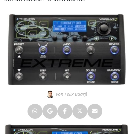
Von
Felix Baarß