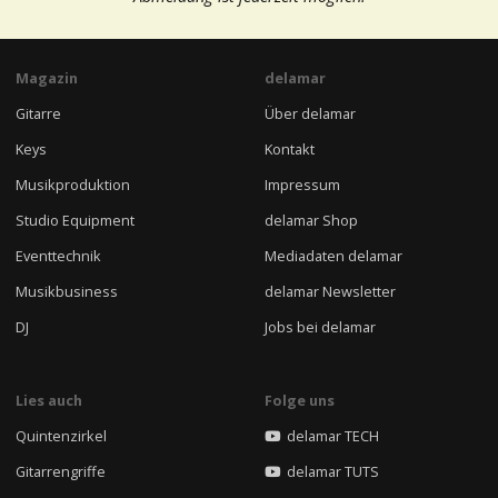
Magazin
delamar
Gitarre
Über delamar
Keys
Kontakt
Musikproduktion
Impressum
Studio Equipment
delamar Shop
Eventtechnik
Mediadaten delamar
Musikbusiness
delamar Newsletter
DJ
Jobs bei delamar
Lies auch
Folge uns
Quintenzirkel
delamar TECH
Gitarrengriffe
delamar TUTS