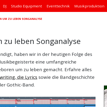
DJ
Studio
Equipment
Eventtechnik
Musikproduktion
EN UM ZU LEBEN SONGANALYSE
m zu leben Songanalyse
digt, haben wir in der heutigen Folge des
usikbegeisterte eine umfangreiche
eboren um zu leben gemacht. Erfahre alles
iting, die Lyrics
sowie die Bandgeschichte
der Gothic-Band.