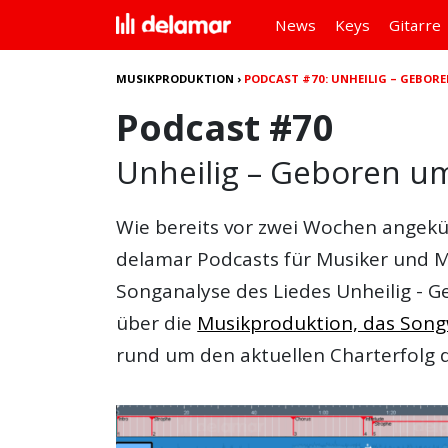
News
Keys
Gitarre
MUSIKPRODUKTION
›
PODCAST #70: UNHEILIG – GEBOR
Podcast #70
Unheilig – Geboren u
Wie bereits vor zwei Wochen angekün
delamar Podcasts für Musiker und M
Songanalyse des Liedes Unheilig - G
über die
Musikproduktion, das Songwr
rund um den aktuellen Charterfolg 