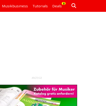
8
Musikbusiness
Tutorials
Deals
ANZEIGE