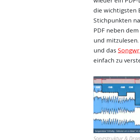
wieder ein PDF-
die wichtigsten
Stichpunkten na
PDF neben dem H
und mitzulesen.
und das
Songwri
einfach zu verst
Songstruktur & Dram