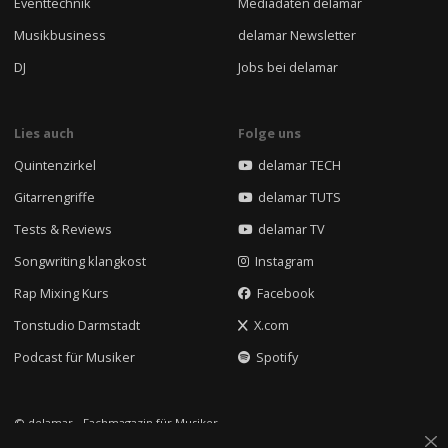
Eventtechnik
Mediadaten delamar
Musikbusiness
delamar Newsletter
DJ
Jobs bei delamar
Lies auch
Folge uns
Quintenzirkel
delamar TECH
Gitarrengriffe
delamar TUTS
Tests & Reviews
delamar TV
Songwriting klangkost
Instagram
Rap Mixing Kurs
Facebook
Tonstudio Darmstadt
X.com
Podcast für Musiker
Spotify
© delamar - Fachmagazin für Musiker