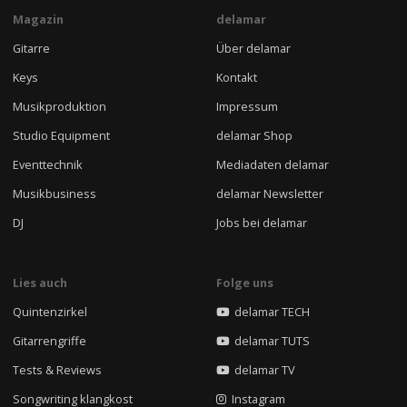
Magazin
delamar
Gitarre
Über delamar
Keys
Kontakt
Musikproduktion
Impressum
Studio Equipment
delamar Shop
Eventtechnik
Mediadaten delamar
Musikbusiness
delamar Newsletter
DJ
Jobs bei delamar
Lies auch
Folge uns
Quintenzirkel
delamar TECH
Gitarrengriffe
delamar TUTS
Tests & Reviews
delamar TV
Songwriting klangkost
Instagram