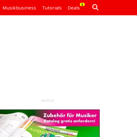
5
Musikbusiness
Tutorials
Deals
ANZEIGE