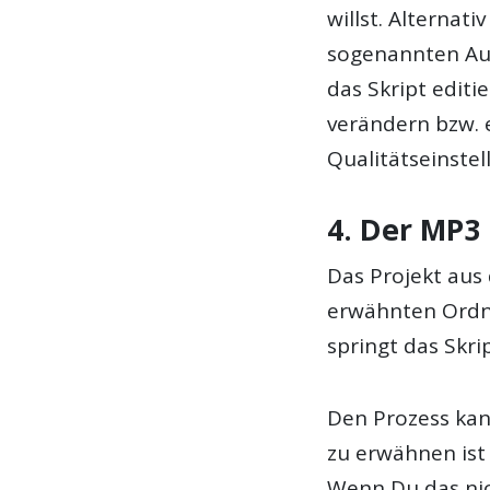
willst. Alternat
sogenannten Au
das Skript edit
verändern bzw. e
Qualitätseinste
4. Der MP3 
Das Projekt aus
erwähnten Ordn
springt das Skri
Den Prozess kann
zu erwähnen ist 
Wenn Du das nich