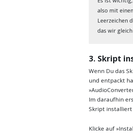
Es ist wichti
also mit ein
Leerzeichen da
das wir gleich
3. Skript in
Wenn Du das Skr
und entpackt ha
»AudioConverter
Im daraufhin er
Skript installier
Klicke auf »Inst