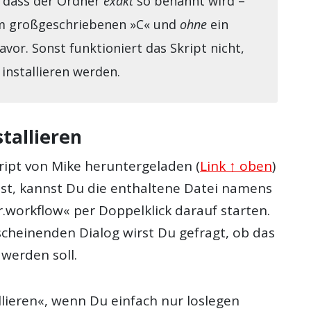
g, dass der Ordner
exakt
so benannt wird –
em großgeschriebenen »C« und
ohne
ein
vor. Sonst funktioniert das Skript nicht,
 installieren werden.
stallieren
ipt von Mike heruntergeladen (
Link ↑ oben
)
st, kannst Du die enthaltene Datei namens
.workflow« per Doppelklick darauf starten.
scheinenden Dialog wirst Du gefragt, ob das
t werden soll.
allieren«, wenn Du einfach nur loslegen