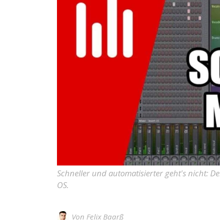
Schneller und automatisierter geht's nicht: 
OS.
Von
Felix Baarß