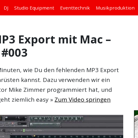
DJ
Studio
Equipment
Eventtechnik
Musikproduktion
P3 Export mit Mac –
 #003
 Minuten, wie Du den fehlenden MP3 Export
rüsten kannst. Dazu verwenden wir ein
rator Mike Zimmer programmiert hat, und
eht ziemlich easy »
Zum Video springen