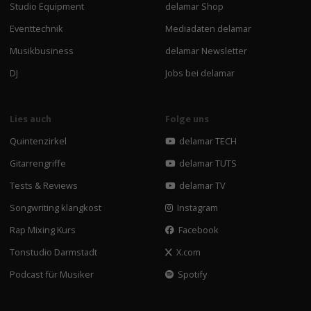
Studio Equipment
delamar Shop
Eventtechnik
Mediadaten delamar
Musikbusiness
delamar Newsletter
DJ
Jobs bei delamar
Lies auch
Folge uns
Quintenzirkel
delamar TECH
Gitarrengriffe
delamar TUTS
Tests & Reviews
delamar TV
Songwriting klangkost
Instagram
Rap Mixing Kurs
Facebook
Tonstudio Darmstadt
X.com
Podcast für Musiker
Spotify