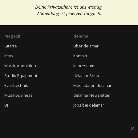
Deine Privatsphäre ist uns wichtig.
Abmeldung ist jederzeit möglich.
Magazin
delamar
Gitarre
Über delamar
Keys
Kontakt
Musikproduktion
Impressum
Studio Equipment
delamar Shop
Eventtechnik
Mediadaten delamar
Musikbusiness
delamar Newsletter
DJ
Jobs bei delamar
Lies auch
Folge uns
Quintenzirkel
delamar TECH