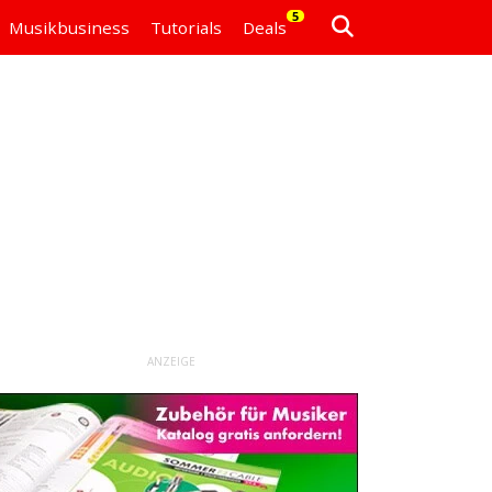
5
Musikbusiness
Tutorials
Deals
ANZEIGE