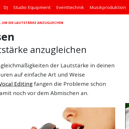
DJ
Studio
Equipment
Eventtechnik
Musikproduktion
S, UM DIE LAUTSTÄRKE ANZUGLEICHEN
sen
tstärke anzugleichen
Ungleichmäßigkeiten der Lautstärke in deinen
ren auf einfache Art und Weise
Vocal Editing
fangen die Probleme schon
amit noch vor dem Abmischen an.