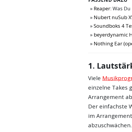
Reaper
: Was Du
Nubert nuSub X
Soundboks 4 Te
beyerdynamic 
Nothing Ear (op
1. Lautstä
Viele
Musikpro
einzelne Takes g
Arrangement ab,
Der einfachste We
im Arrangement 
abzuschwächen. 