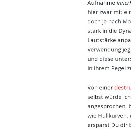
Aufnahme
inner
hier zwar mit e
doch je nach Mo
stark in die Dyn
Lautstärke anpas
Verwendung jegl
und diese unters
in ihrem Pegel z
Von einer
destr
selbst würde ich
angesprochen, b
wie Hüllkurven, 
ersparst Du dir