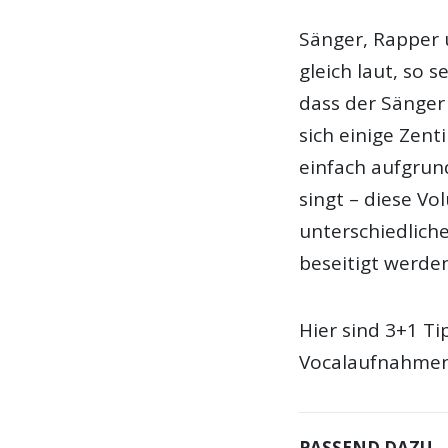
Sänger, Rapper 
gleich laut, so 
dass der Sänge
sich einige Zent
einfach aufgrun
singt – diese V
unterschiedlich
beseitigt werden
Hier sind 3+1 Ti
Vocalaufnahmen 
PASSEND DAZU