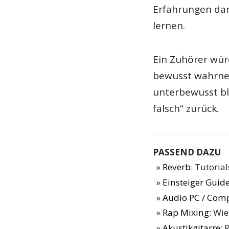
Erfahrungen dam
lernen.
Ein Zuhörer würde
bewusst wahrneh
unterbewusst ble
falsch“ zurück.
PASSEND DAZU
Reverb
: Tutoria
Einsteiger Guide
Audio PC / Com
Rap Mixing
: Wi
Akustikgitarre
: 