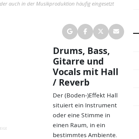
kt der auch in der Musikproduktion häufig eingesetzt
Drums, Bass,
Gitarre und
Vocals mit Hall
/ Reverb
Der (Boden-)Effekt Hall
situiert ein Instrument
oder eine Stimme in
einen Raum, in ein
EIGE
bestimmtes Ambiente.