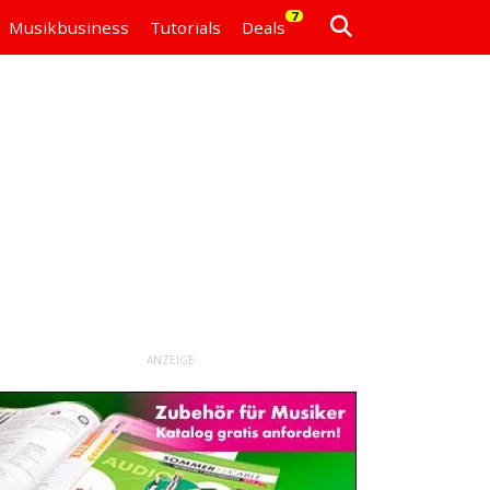
7
Musikbusiness
Tutorials
Deals
ANZEIGE