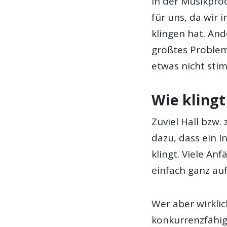
In der Musikprod
für uns, da wir 
klingen hat. An
größtes Proble
etwas nicht sti
Wie klingt
Zuviel Hall bzw. 
dazu, dass ein I
klingt. Viele A
einfach ganz au
Wer aber wirkl
konkurrenzfähig