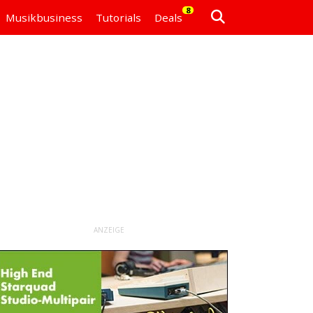
8
Musikbusiness
Tutorials
Deals
ANZEIGE