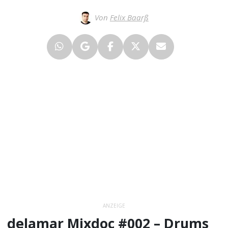
Von
Felix Baarß
ANZEIGE
delamar Mixdoc #002 – Drums