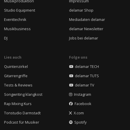
Musikproduktion
Impressum
Studio Equipment
delamar Shop
Eventtechnik
Mediadaten delamar
Musikbusiness
delamar Newsletter
DJ
Jobs bei delamar
Lies auch
Folge uns
Quintenzirkel
delamar TECH
Gitarrengriffe
delamar TUTS
Tests & Reviews
delamar TV
Songwriting klangkost
Instagram
Rap Mixing Kurs
Facebook
Tonstudio Darmstadt
X.com
Podcast für Musiker
Spotify