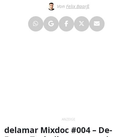
Von
Felix Baarß
ANZEIGE
delamar Mixdoc #004 – De-