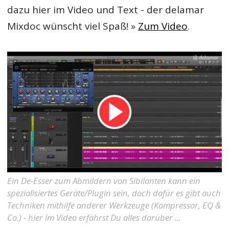
dazu hier im Video und Text - der delamar
Mixdoc wünscht viel Spaß! »
Zum Video
.
Ein De-Esser zum Abmildern von Sibilanten kann ein
spezialisiertes Geräte/Plugin sein, doch dafür es gibt auch
Techniken mithilfe anderer Werkzeuge (Kompressor, EQ &
Co.) - hier im Video erfährst Du alles darüber ...