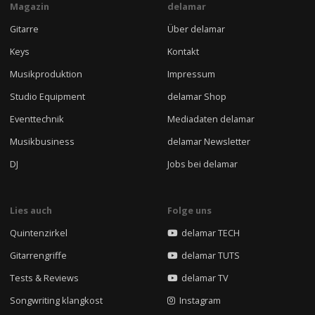
Magazin
delamar
Gitarre
Über delamar
Keys
Kontakt
Musikproduktion
Impressum
Studio Equipment
delamar Shop
Eventtechnik
Mediadaten delamar
Musikbusiness
delamar Newsletter
DJ
Jobs bei delamar
Lies auch
Folge uns
Quintenzirkel
delamar TECH
Gitarrengriffe
delamar TUTS
Tests & Reviews
delamar TV
Songwriting klangkost
Instagram