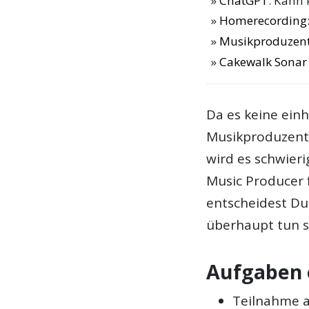
ChatGPT
: Kann 
Homerecording
Musikproduzent
Cakewalk Sonar 
Da es keine einh
Musikproduzente
wird es schwier
Music Producer 
entscheidest Du
überhaupt tun so
Aufgaben 
Teilnahme 