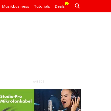
7
Musikbusiness
Tutorials
Deals
ANZEIGE