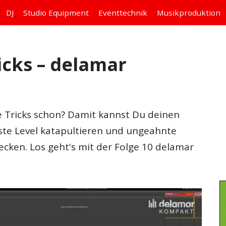
DJ
Studio
Equipment
Eventtechnik
Musikproduktion
icks – delamar
 Tricks
schon? Damit kannst Du deinen
te Level katapultieren und ungeahnte
ecken. Los geht's mit der Folge 10 delamar