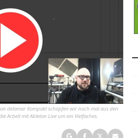
le von delamar Kompakt schöpfen wir noch mal aus den
die Arbeit mit Ableton Live um ein Vielfaches.