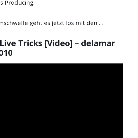
es Producing.
schweife geht es jetzt los mit den …
Live Tricks [Video] – delamar
010