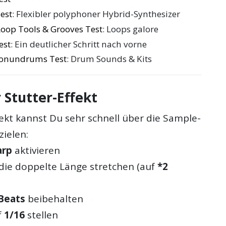
est
: Flexibler polyphoner Hybrid-Synthesizer
oop Tools & Grooves Test
: Loops galore
est
: Ein deutlicher Schritt nach vorne
Conundrums Test
: Drum Sounds & Kits
r Stutter-Effekt
ekt kannst Du sehr schnell über die Sample-
zielen:
rp
aktivieren
die doppelte Länge stretchen (auf
*2
Beats
beibehalten
f
1/16
stellen