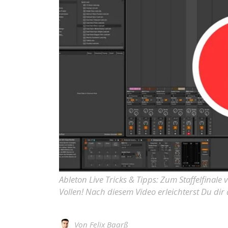
Ableton Live Tricks & Tipps: Zum Staffelfina
Vollen! Nach diesem Video erleichterst Du dir 
Von
Felix Baarß