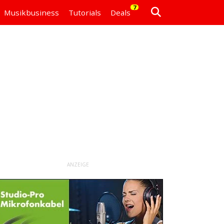
7
Musikbusiness
Tutorials
Deals
ANZEIGE