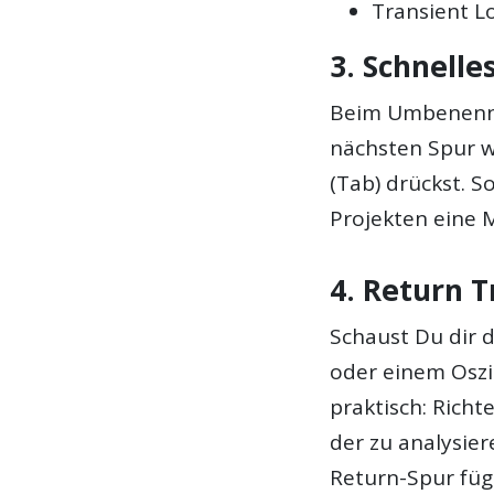
Transient 
3. Schnell
Beim Umbenenne
nächsten Spur w
(Tab) drückst. S
Projekten eine M
4. Return T
Schaust Du dir 
oder einem Oszil
praktisch: Richt
der zu analysier
Return-Spur fügs