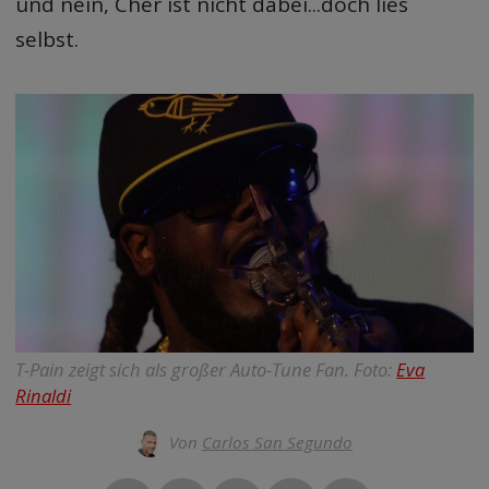
und nein, Cher ist nicht dabei...doch lies
selbst.
T-Pain zeigt sich als großer Auto-Tune Fan. Foto:
Eva
Rinaldi
Von
Carlos San Segundo