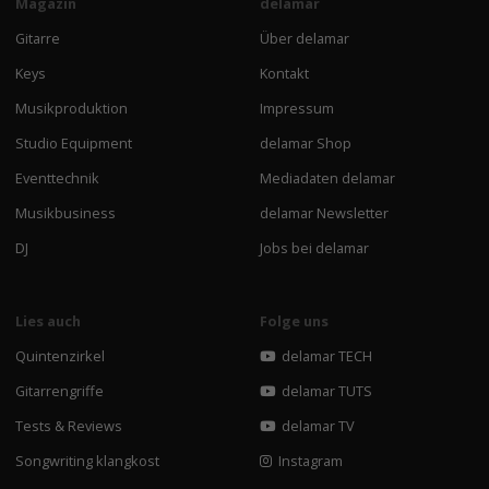
Magazin
delamar
Gitarre
Über delamar
Keys
Kontakt
Musikproduktion
Impressum
Studio Equipment
delamar Shop
Eventtechnik
Mediadaten delamar
Musikbusiness
delamar Newsletter
DJ
Jobs bei delamar
Lies auch
Folge uns
Quintenzirkel
delamar TECH
Gitarrengriffe
delamar TUTS
Tests & Reviews
delamar TV
Songwriting klangkost
Instagram