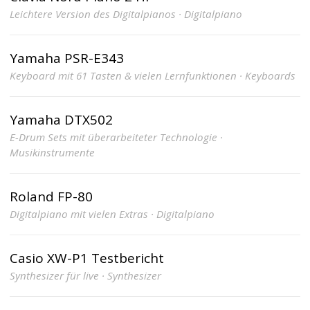
Leichtere Version des Digitalpianos · Digitalpiano
Yamaha PSR-E343
Keyboard mit 61 Tasten & vielen Lernfunktionen · Keyboards
Yamaha DTX502
E-Drum Sets mit überarbeiteter Technologie ·
Musikinstrumente
Roland FP-80
Digitalpiano mit vielen Extras · Digitalpiano
Casio XW-P1 Testbericht
Synthesizer für live · Synthesizer