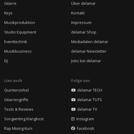
Gitarre
Über delamar
Keys
Kontakt
Musikproduktion
Impressum
Studio Equipment
delamar Shop
Eventtechnik
Mediadaten delamar
Musikbusiness
delamar Newsletter
DJ
Jobs bei delamar
Lies auch
Folge uns
Quintenzirkel
delamar TECH
Gitarrengriffe
delamar TUTS
Tests & Reviews
delamar TV
Songwriting klangkost
Instagram
Rap Mixing Kurs
Facebook