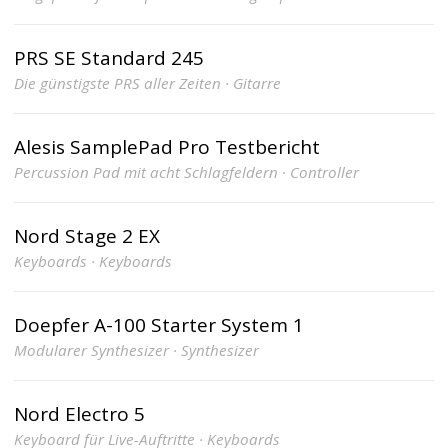
PRS SE Standard 245
Die günstigste PRS aller Zeiten · Gitarre
Alesis SamplePad Pro Testbericht
Percussion Pad mit acht Schlagfeldern · Controller
Nord Stage 2 EX
Keyboards · Keyboards
Doepfer A-100 Starter System 1
Modularer Synthesizer · Synthesizer
Nord Electro 5
Keyboard für Live-Auftritte · Keyboards