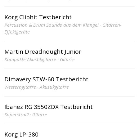
Korg Cliphit Testbericht
Percussion & Drum Sounds aus dem Klangei · Gitarren-
Effektgeräte
Martin Dreadnought Junior
Kompakte Akustikgitarre · Gitarre
Dimavery STW-60 Testbericht
Westerngitarre · Akustikgitarre
Ibanez RG 3550ZDX Testbericht
Superstrat? · Gitarre
Korg LP-380