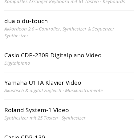
Kompaktes Arranger Keyboard mit 61 Tasten · Keyboards
dualo du-touch
Akkordeon 2.0 – Controller, Synthesizer & Sequenzer ·
Synthesizer
Casio CDP-230R Digitalpiano Video
Digitalpiano
Yamaha U1TA Klavier Video
Akustisch & digital zugleich · Musikinstrumente
Roland System-1 Video
Synthesizer mit 25 Tasten · Synthesizer
Casio CDP-130