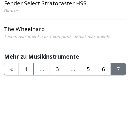
Fender Select Stratocaster HSS
Gitarre
The Wheelharp
Tasteninstrument à la Steampunk · Musikinstrumente
Mehr zu Musikinstrumente
«
1
…
3
…
5
6
7