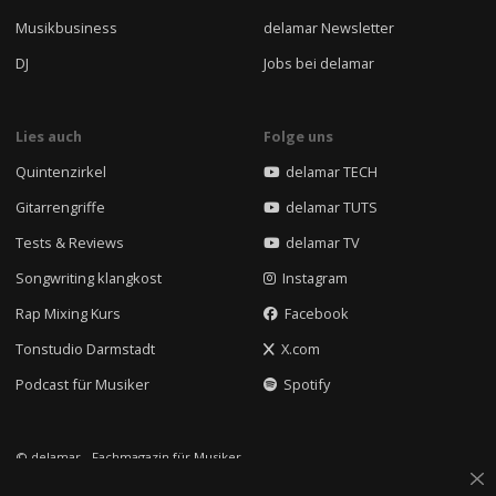
Musikbusiness
delamar Newsletter
DJ
Jobs bei delamar
Lies auch
Folge uns
Quintenzirkel
delamar TECH
Gitarrengriffe
delamar TUTS
Tests & Reviews
delamar TV
Songwriting klangkost
Instagram
Rap Mixing Kurs
Facebook
Tonstudio Darmstadt
X.com
Podcast für Musiker
Spotify
© delamar - Fachmagazin für Musiker