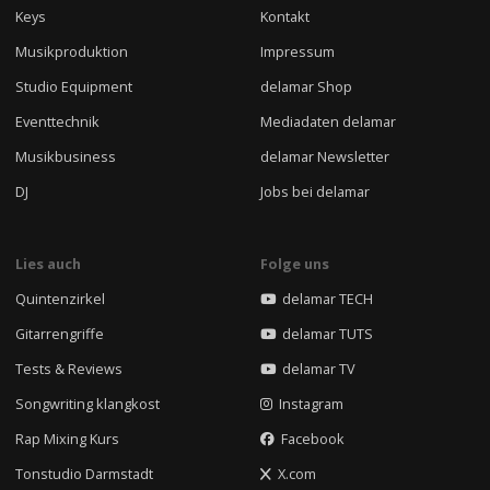
Keys
Kontakt
Musikproduktion
Impressum
Studio Equipment
delamar Shop
Eventtechnik
Mediadaten delamar
Musikbusiness
delamar Newsletter
DJ
Jobs bei delamar
Lies auch
Folge uns
Quintenzirkel
delamar TECH
Gitarrengriffe
delamar TUTS
Tests & Reviews
delamar TV
Songwriting klangkost
Instagram
Rap Mixing Kurs
Facebook
Tonstudio Darmstadt
X.com