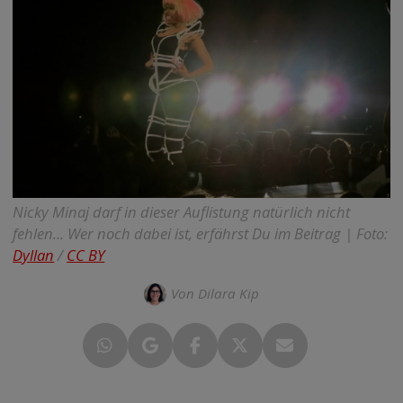
Nicky Minaj darf in dieser Auflistung natürlich nicht
fehlen... Wer noch dabei ist, erfährst Du im Beitrag | Foto:
Dyllan
/
CC BY
Von Dilara Kip