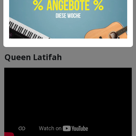
letztes Studioalbum „The End Of An Era“
veröffentlicht.
Queen Latifah