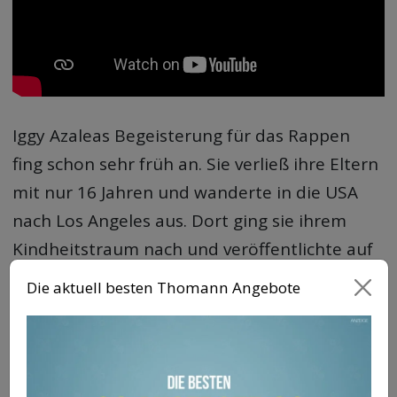
Iggy Azaleas Begeisterung für das Rappen
fing schon sehr früh an. Sie verließ ihre Eltern
mit nur 16 Jahren und wanderte in die USA
nach Los Angeles aus. Dort ging sie ihrem
Kindheitstraum nach und veröffentlichte auf
ihrem YouTube-Kanal „Pu$$y“ und „My
Die aktuell besten Thomann Angebote
World“. Mit 15 Millionen Followern auf
Instagram gehört sie zu den beliebtesten US-
Rapperinnen. Im Jahr 2021 hat sie die EP „Sip
It“ mit Rapper Tyga sowie ihr drittes und