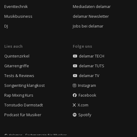
Eventtechnik
Mediadaten delamar
Musikbusiness
delamar Newsletter
DJ
Jobs bei delamar
Lies auch
Folge uns
Quintenzirkel
delamar TECH
Gitarrengriffe
delamar TUTS
Tests & Reviews
delamar TV
Songwriting klangkost
Instagram
Rap Mixing Kurs
Facebook
Tonstudio Darmstadt
X.com
Podcast für Musiker
Spotify
© delamar - Fachmagazin für Musiker