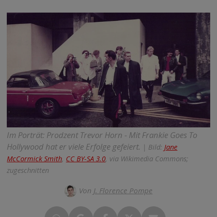
Im Porträt: Prodzent Trevor Horn - Mit Frankie Goes To
Hollywood hat er viele Erfolge gefeiert.
| Bild:
Jane
McCormick Smith
,
CC BY-SA 3.0
, via Wikimedia Commons;
zugeschnitten
Von
J. Florence Pompe