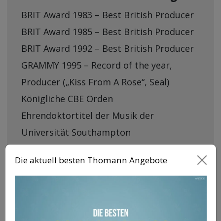
BRIT Award 1983 – Best British Producer
BRIT Award 1985 – Best British Producer
BRIT Award 1992 – Best British Producer
GRAMMY 1995 – Record of the year,
Producer („Kiss From A Rose“, Seal)
Königliche CBE Orden
Ehrendoktortitel der Musik der
Universität Southampton
Ivor Novello Award
Die aktuell besten Thomann Angebote
Trevor Horn aktuell
Im Herbst 2004 konnte Trevor Horn sein 25-