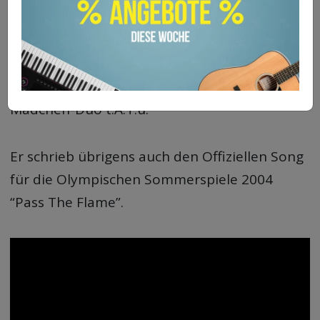
jähriges Musikschaffen feiern mit einer Revue
in London, zu der er alle Künstler, mit denen
er in seiner Laufbahn Hits hatte, einlud: Seal,
FGTH, die Band Dollar oder auch das
Mädchen-Duo t.A.T.u.
Er schrieb übrigens auch den Offiziellen Song
für die Olympischen Sommerspiele 2004
“Pass The Flame”.