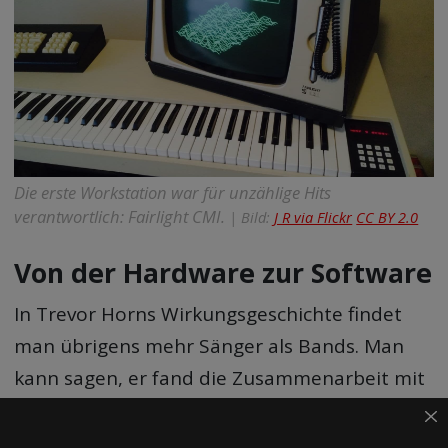
Die erste Workstation war für unzählige Hits
verantwortlich: Fairlight CMI.
| Bild:
J R via Flickr
CC BY 2.0
Von der Hardware zur Software
In Trevor Horns Wirkungsgeschichte findet
man übrigens mehr Sänger als Bands. Man
kann sagen, er fand die Zusammenarbeit mit
ganzen Bands diffizil, denn mehrere Musiker
im Studio zufriedenzustellen ist schwieriger