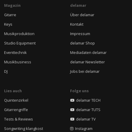
Magazin
delamar
Gitarre
Über delamar
Keys
Kontakt
Musikproduktion
Impressum
Studio Equipment
delamar Shop
Eventtechnik
Mediadaten delamar
Musikbusiness
delamar Newsletter
DJ
Jobs bei delamar
Lies auch
Folge uns
Quintenzirkel
delamar TECH
Gitarrengriffe
delamar TUTS
Tests & Reviews
delamar TV
Songwriting klangkost
Instagram