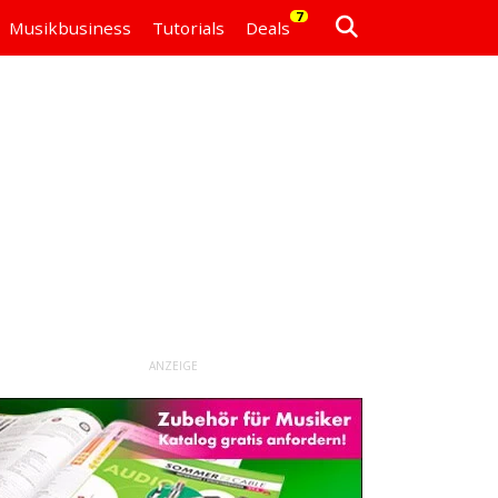
7
Musikbusiness
Tutorials
Deals
ANZEIGE