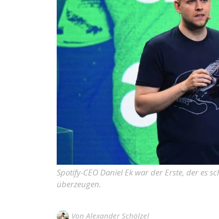
Spotify-CEO Daniel Ek war der Erste, der es s
überzeugen.
Von
Alexander Schölzel