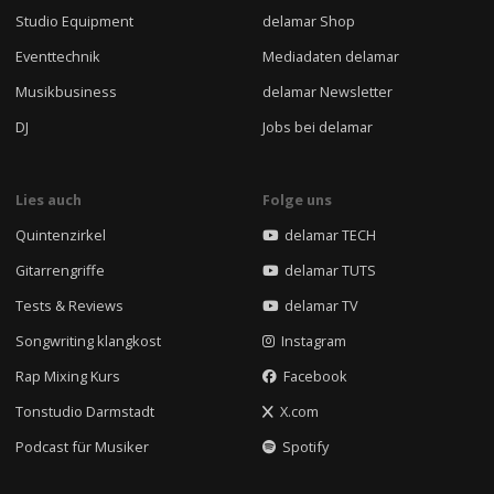
Studio Equipment
delamar Shop
Eventtechnik
Mediadaten delamar
Musikbusiness
delamar Newsletter
DJ
Jobs bei delamar
Lies auch
Folge uns
Quintenzirkel
delamar TECH
Gitarrengriffe
delamar TUTS
Tests & Reviews
delamar TV
Songwriting klangkost
Instagram
Rap Mixing Kurs
Facebook
Tonstudio Darmstadt
X.com
Podcast für Musiker
Spotify