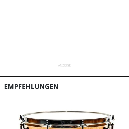
Kolumne: Ohne Bezahlung, ohne mich
Rise Against im Interview: So klingen
Wölfe