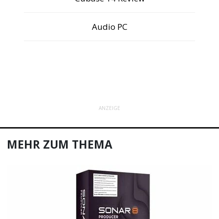
ANDERE LESER MÖGEN
kostenlose VST Plugins
Studiomikrofon Test
Cubase 14 Review
Audio PC