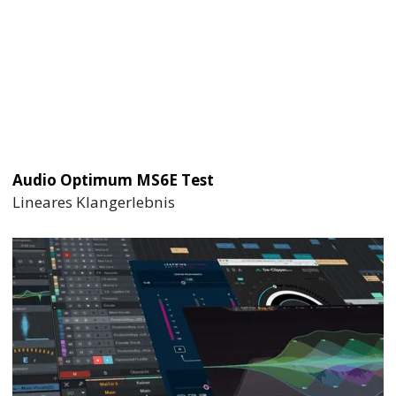
beyerdynamic DT 70/71/72/73 IE Test
Profi In-Ears für Bühne
Audio Optimum MS6E Test