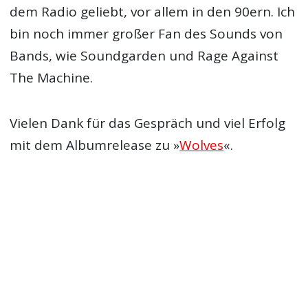
Wenn Du an deine Anfänge denkst, welche
Einflüsse kommen dir da in den Sinn?
Vor allem Fugazi, Jawbreaker und Minor
Threat. Aber ich habe auch viele Sachen aus
dem Radio geliebt, vor allem in den 90ern. Ich
bin noch immer großer Fan des Sounds von
Bands, wie Soundgarden und Rage Against
The Machine.
Vielen Dank für das Gespräch und viel Erfolg
mit dem Albumrelease zu »
Wolves
«.