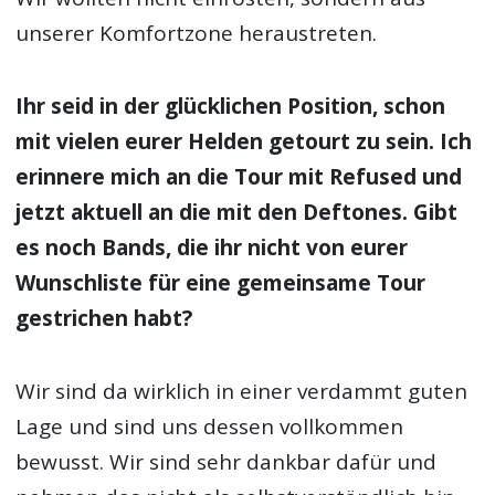
Punklegenden Descendents – Anm. d. Autors]
ist aktuell mit seiner Hauptband unterwegs
und wir wollten etwas neues ausprobieren.
Sowohl der Ortswechsel, als auch die Arbeit
mit Nick Raskulinecz, der schon mit Alice In
Chains, Foo Fighter und Deftones arbeitete,
hat uns einige neue Erfahrungen gebracht.
Wir wollten nicht einrosten, sondern aus
unserer Komfortzone heraustreten.
Ihr seid in der glücklichen Position, schon
mit vielen eurer Helden getourt zu sein. Ich
erinnere mich an die Tour mit Refused und
jetzt aktuell an die mit den Deftones. Gibt