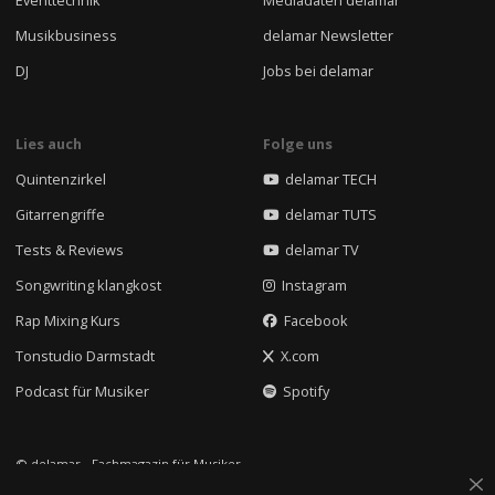
Musikbusiness
delamar Newsletter
DJ
Jobs bei delamar
Lies auch
Folge uns
Quintenzirkel
delamar TECH
Gitarrengriffe
delamar TUTS
Tests & Reviews
delamar TV
Songwriting klangkost
Instagram
Rap Mixing Kurs
Facebook
Tonstudio Darmstadt
X.com
Podcast für Musiker
Spotify
© delamar - Fachmagazin für Musiker