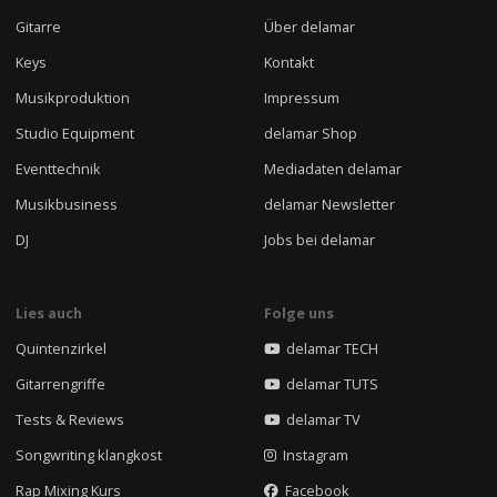
Gitarre
Über delamar
Keys
Kontakt
Musikproduktion
Impressum
Studio Equipment
delamar Shop
Eventtechnik
Mediadaten delamar
Musikbusiness
delamar Newsletter
DJ
Jobs bei delamar
Lies auch
Folge uns
Quintenzirkel
delamar TECH
Gitarrengriffe
delamar TUTS
Tests & Reviews
delamar TV
Songwriting klangkost
Instagram
Rap Mixing Kurs
Facebook