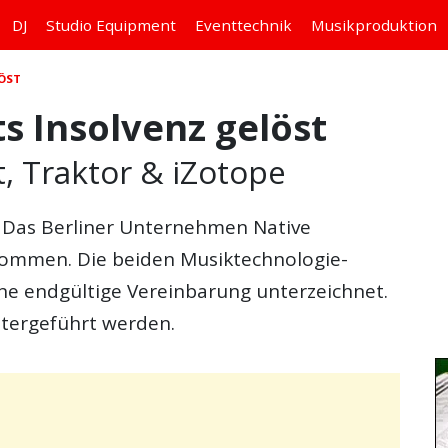
DJ
Studio
Equipment
Eventtechnik
Musikproduktion
LÖST
s Insolvenz gelöst
, Traktor & iZotope
: Das Berliner Unternehmen Native
nommen. Die beiden Musiktechnologie-
e endgültige Vereinbarung unterzeichnet.
itergeführt werden.