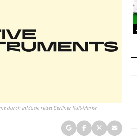
me durch inMusic rettet Berliner Kult-Marke