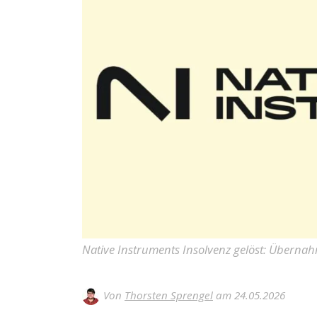
Native Instruments Insolvenz gelöst: Übernah
Von
Thorsten Sprengel
am 24.05.2026