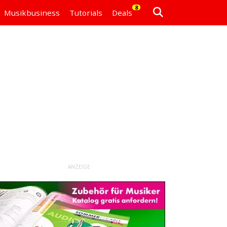
8
Musikbusiness
Tutorials
Deals
ANZEIGE