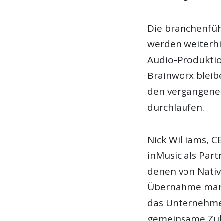
Die branchenfü
werden weiterhi
Audio-Produktio
Brainworx bleibe
den vergangenen
durchlaufen.
Nick Williams, 
inMusic als Par
denen von Nativ
Übernahme marki
das Unternehmen
gemeinsame Zuk