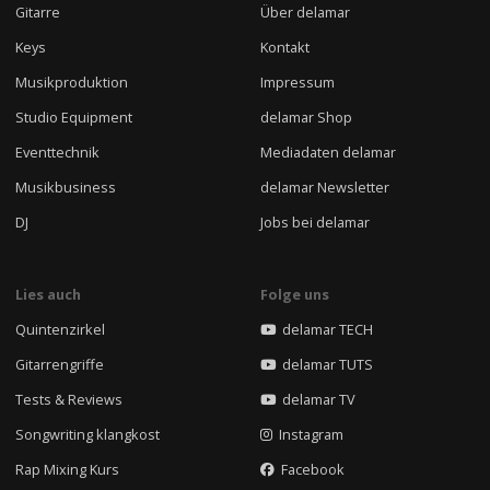
Gitarre
Über delamar
Keys
Kontakt
Musikproduktion
Impressum
Studio Equipment
delamar Shop
Eventtechnik
Mediadaten delamar
Musikbusiness
delamar Newsletter
DJ
Jobs bei delamar
Lies auch
Folge uns
Quintenzirkel
delamar TECH
Gitarrengriffe
delamar TUTS
Tests & Reviews
delamar TV
Songwriting klangkost
Instagram
Rap Mixing Kurs
Facebook