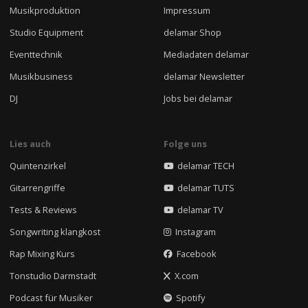
Musikproduktion
Impressum
Studio Equipment
delamar Shop
Eventtechnik
Mediadaten delamar
Musikbusiness
delamar Newsletter
DJ
Jobs bei delamar
Lies auch
Folge uns
Quintenzirkel
delamar TECH
Gitarrengriffe
delamar TUTS
Tests & Reviews
delamar TV
Songwriting klangkost
Instagram
Rap Mixing Kurs
Facebook
Tonstudio Darmstadt
X.com
Podcast für Musiker
Spotify