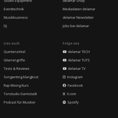
Studio Equipment
delamar Shop
Eventtechnik
Mediadaten delamar
Musikbusiness
delamar Newsletter
DJ
Jobs bei delamar
Lies auch
Folge uns
Quintenzirkel
delamar TECH
Gitarrengriffe
delamar TUTS
Tests & Reviews
delamar TV
Songwriting klangkost
Instagram
Rap Mixing Kurs
Facebook
Tonstudio Darmstadt
X.com
Podcast für Musiker
Spotify