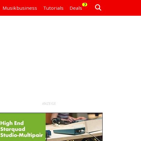
7
Musikbusiness
Tutorials
Deals
ANZEIGE