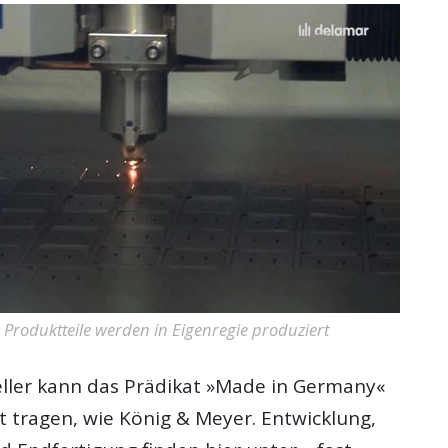
e Produktteile werden in Eigenregie produziert
ller kann das Prädikat »Made in Germany«
t tragen, wie König & Meyer. Entwicklung,