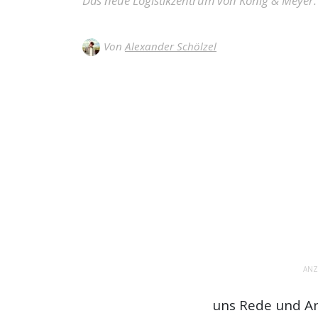
Das neue Logistikzentrum von König & Meyer.
Von
Alexander Schölzel
ANZ
uns Rede und An