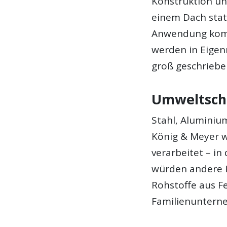
Konstruktion und
einem Dach statt
Anwendung kom
werden in Eigen
groß geschriebe
Umweltschu
Stahl, Aluminiu
König & Meyer w
verarbeitet – i
würden andere H
Rohstoffe aus Fe
Familienuntern