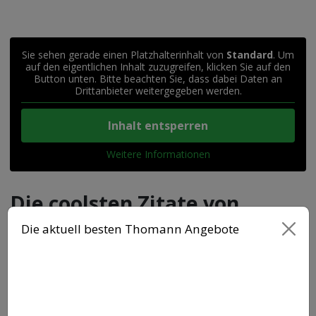
Sie sehen gerade einen Platzhalterinhalt von
Standard
. Um
auf den eigentlichen Inhalt zuzugreifen, klicken Sie auf den
Button unten. Bitte beachten Sie, dass dabei Daten an
Drittanbieter weitergegeben werden.
Inhalt entsperren
Weitere Informationen
Die coolsten Zitate von
Rapperin Juju
Die aktuell besten Thomann Angebote
Jujus Lieder fallen durch ihre direkte und
manchmal ziemlich derbe Sprache auf. Juju
teilt offen mit, was in ihrem Kopf vor sich