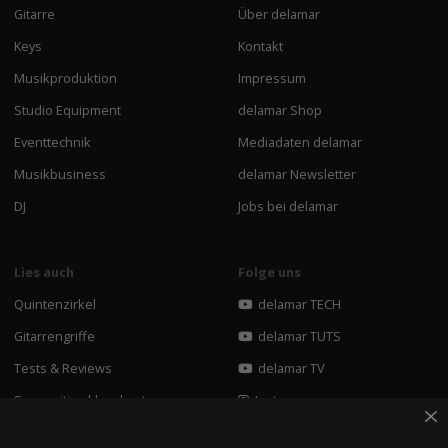
Gitarre
Über delamar
Keys
Kontakt
Musikproduktion
Impressum
Studio Equipment
delamar Shop
Eventtechnik
Mediadaten delamar
Musikbusiness
delamar Newsletter
DJ
Jobs bei delamar
Lies auch
Folge uns
Quintenzirkel
delamar TECH
Gitarrengriffe
delamar TUTS
Tests & Reviews
delamar TV
Songwriting klangkost
Instagram
Rap Mixing Kurs
Facebook