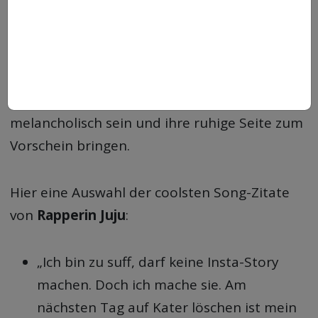
geht und was sie und ihre Generation
beschäftigt. Das macht sie authentisch und
hebt sie von den vielen Pop-Prinzessinnen ab,
die nur über die gute Seite der Liebe singen.
Gleichzeitig kann Juju aber auch
melancholisch sein und ihre ruhige Seite zum
Vorschein bringen.
Hier eine Auswahl der coolsten Song-Zitate
von
Rapperin Juju
:
„Ich bin zu suff, darf keine Insta-Story
machen. Doch ich mache sie. Am
nächsten Tag auf Kater löschen ist mein