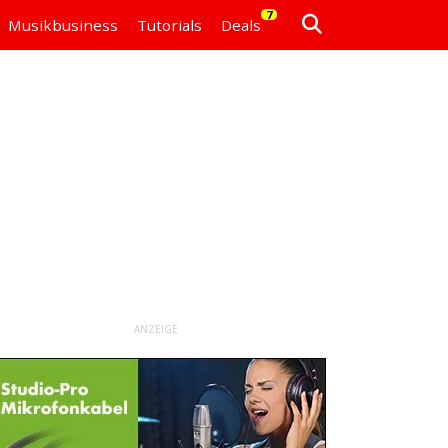
7
Musikbusiness
Tutorials
Deals
ANZEIGE