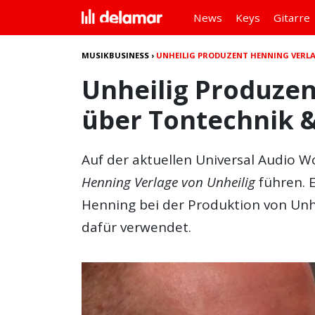
News
Keys
Gitarre
MUSIKBUSINESS
›
UNHEILIG PRODUZENT HENNING VERL
Unheilig Produzen
über Tontechnik 
Auf der aktuellen Universal Audio 
Henning Verlage von Unheilig
führen. E
Henning bei der Produktion von Unh
dafür verwendet.