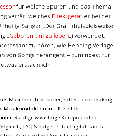
essor
für welche Spuren und das Thema
ng verrät, welches
Effektgerät
er bei der
heilig-Sänger „Der Graf“ (beispielsweise
ng „
Geboren um zu leben
„) verwendet.
interessant zu hören, wie Henning Verlage
n von Songs herangeht – zumindest für
etwas erstaunlich.
nts Maschine Test
: Ratter, ratter…beat making
die Musikproduktion im Überblick
puter
: Richtige & wichtige Komponenten
Vergleich, FAQ & Ratgeber für Digitalpianos
 Test
: Keyboard mit Sprachsynthese