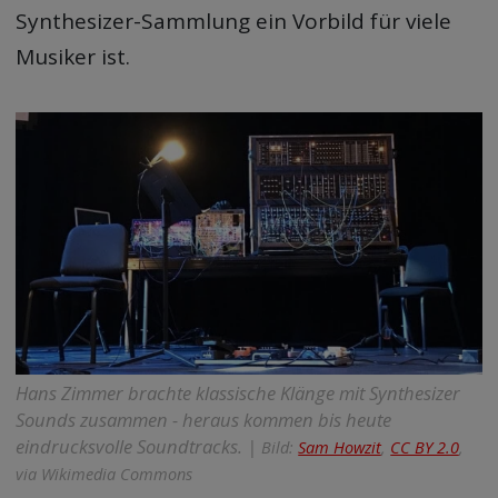
Synthesizer-Sammlung ein Vorbild für viele
Musiker ist.
Hans Zimmer brachte klassische Klänge mit Synthesizer
Sounds zusammen - heraus kommen bis heute
eindrucksvolle Soundtracks. |
Bild:
Sam Howzit
,
CC BY 2.0
,
via Wikimedia Commons