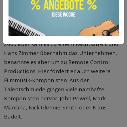
Filmmusikstudio Media Ventures. Gemeinsam
wurden viele bekannte Filmmusiken
geschrieben und produziert.
2003 aber kam es zu einem Rechtsstreit und
Hans Zimmer übernahm das Unternehmen,
benannte es aber um zu Remote Control
Productions. Hier fördert er auch weitere
Filmmusik-Komponisten. Aus der
Talentschmiede gingen viele namhafte
Komponisten hervor: John Powell, Mark
Mancina, Nick Glennie-Smith oder Klaus
Badelt.