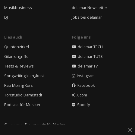
Musikbusiness
delamar Newsletter
DJ
Jobs bei delamar
Lies auch
Folge uns
Quintenzirkel
delamar TECH
Gitarrengriffe
delamar TUTS
Tests & Reviews
delamar TV
Songwriting klangkost
Instagram
Rap Mixing Kurs
Facebook
Tonstudio Darmstadt
X.com
Podcast für Musiker
Spotify
© delamar - Fachmagazin für Musiker