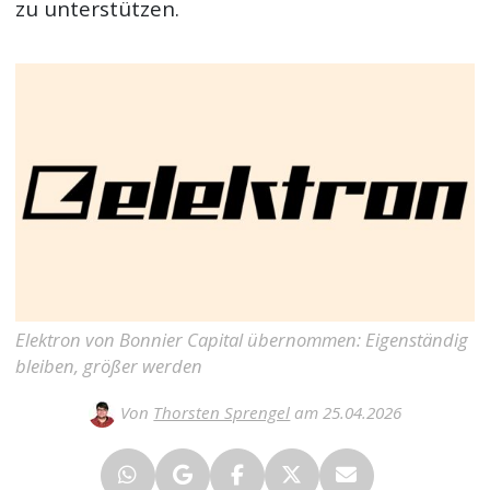
zu unterstützen.
Elektron von Bonnier Capital übernommen: Eigenständig
bleiben, größer werden
Von
Thorsten Sprengel
am 25.04.2026