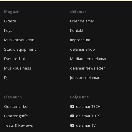
Magazin
delamar
Gitarre
Über delamar
Keys
Kontakt
Musikproduktion
Impressum
Studio Equipment
delamar Shop
Eventtechnik
Mediadaten delamar
Musikbusiness
delamar Newsletter
DJ
Jobs bei delamar
Lies auch
Folge uns
Quintenzirkel
delamar TECH
Gitarrengriffe
delamar TUTS
Tests & Reviews
delamar TV