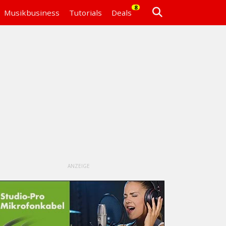
8
Musikbusiness
Tutorials
Deals
ANZEIGE