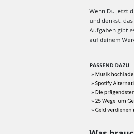
Wenn Du jetzt 
und denkst, das i
Aufgaben gibt es 
auf deinem Werd
PASSEND DAZU
Die aktuell beste
Musik hochlade
Spotify Alternat
Die prägendsten 
25 Wege, um Ge
Geld verdienen 
Was brauc