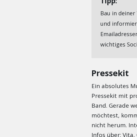
Tipp:
Bau in deiner
und informie
Emailadressen 
wichtiges Soc
Pressekit
Ein absolutes Mu
Pressekit mit pr
Band. Gerade we
möchtest, komms
nicht herum. Int
Infos über: Vita