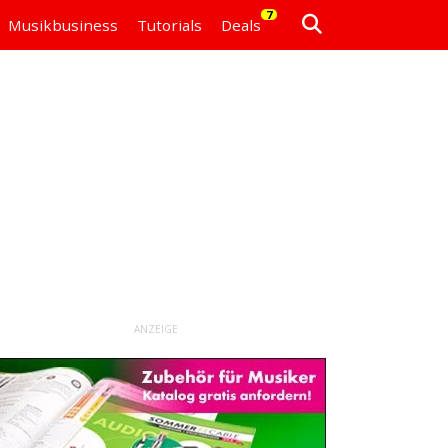
7
Musikbusiness
Tutorials
Deals
ANZEIGE