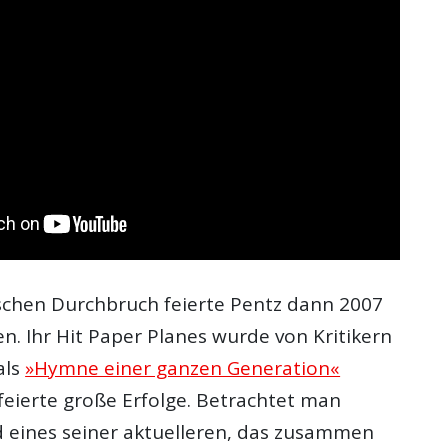
schen Durchbruch feierte Pentz dann 2007
n. Ihr Hit Paper Planes wurde von Kritikern
als
»Hymne einer ganzen Generation«
feierte große Erfolge. Betrachtet man
d eines seiner aktuelleren, das zusammen