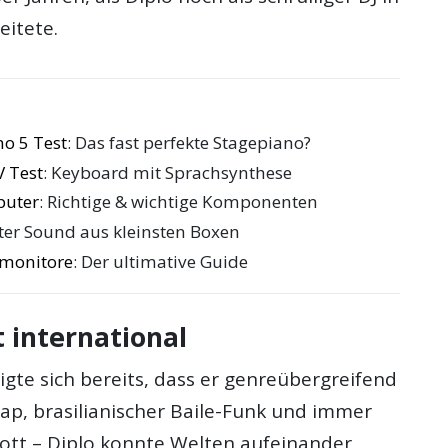
eitete.
no 5 Test
: Das fast perfekte Stagepiano?
 Test
: Keyboard mit Sprachsynthese
puter
: Richtige & wichtige Komponenten
uter Sound aus kleinsten Boxen
omonitore
: Der ultimative Guide
 international
eigte sich bereits, dass er genreübergreifend
Rap, brasilianischer Baile-Funk und immer
iott – Diplo konnte Welten aufeinander