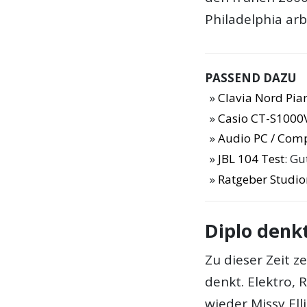
Philadelphia arb
PASSEND DAZU
Clavia Nord Pia
Casio CT-S1000V
Audio PC / Com
JBL 104 Test
: G
Ratgeber Studi
Diplo denkt
Zu dieser Zeit z
denkt. Elektro, 
wieder Missy Ell