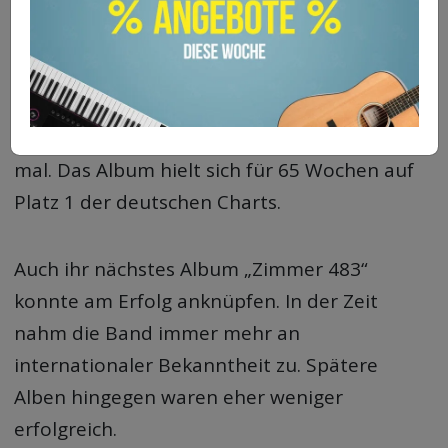
Mit ihrem ersten Album „Schrei“ haben sie
direkt den Durchbruch geschafft. Es wurde
dreifach mit Gold ausgezeichnet und
verkaufte sich mehr als eineinhalb Millionen
mal. Das Album hielt sich für 65 Wochen auf
Platz 1 der deutschen Charts.
Auch ihr nächstes Album „Zimmer 483“
konnte am Erfolg anknüpfen. In der Zeit
nahm die Band immer mehr an
internationaler Bekanntheit zu. Spätere
Alben hingegen waren eher weniger
erfolgreich.