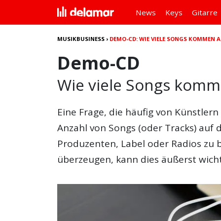
News
Keys
Gitarre
MUSIKBUSINESS
›
DEMO-CD: WIE VIELE SONGS KOMMEN A
Demo-CD
Wie viele Songs komm
Eine Frage, die häufig von Künstlern 
Anzahl von Songs (oder Tracks) auf 
Produzenten, Label oder Radios zu 
überzeugen, kann dies äußerst wich