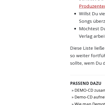
Produzente
Willst Du vi
Songs über
Möchtest Du 
Verlag arbe
Diese Liste ließ
so weiter fortfü
sollte, wem Du 
PASSEND DAZU
DEMO-CD zusam
Demo-CD aufn
Wie man Demota