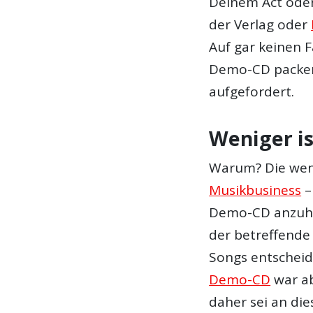
Deinem Act oder
der Verlag oder
Auf gar keinen F
Demo-CD packen,
aufgefordert.
Weniger i
Warum? Die weni
Musikbusiness
–
Demo-CD anzuhö
der betreffende 
Songs entscheid
Demo-CD
war ab
daher sei an die