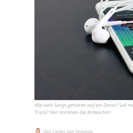
Wie viele Songs gehören auf ein Demo? Soll ma
Track? Hier kommen die Antworten!
Von
Carlos San Segundo