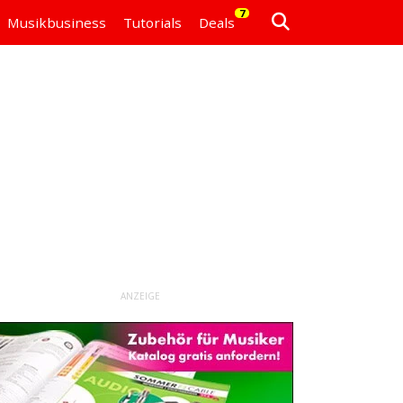
7
Musikbusiness
Tutorials
Deals
ANZEIGE