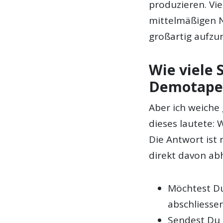
produzieren. Vi
mittelmäßigen N
großartig aufz
Wie viele 
Demotape
Aber ich weiche
dieses lautete:
Die Antwort ist
direkt davon ab
Möchtest Du
abschliesse
Sendest Du 