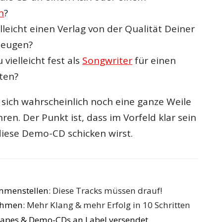
n
?
elleicht einen Verlag von der Qualität Deiner
zeugen?
vielleicht fest als
Songwriter
für einen
iten?
e sich wahrscheinlich noch eine ganze Weile
hren. Der Punkt ist, dass im Vorfeld klar sein
diese Demo-CD schicken wirst.
menstellen
: Diese Tracks müssen drauf!
ehmen
: Mehr Klang & mehr Erfolg in 10 Schritten
pes & Demo-CDs an Label versendet