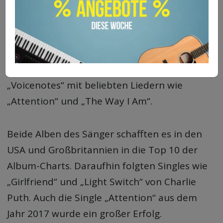
Sein erstes Album erschien auch im Jahr 2016.
Es trägt den Titel „Nine Track Mind“. Im Mai
2018 erschien sein zweites Album
„Voicenotes“ mit beliebten Liedern wie
„Attention“ und „The Way I Am“.
Beide Alben des Sänger schafften es in den
USA und Großbritannien in die Top 10 der
Album-Charts. Daraufhin folgten Singles wie
„Girlfriend“ und „Light Switch“ von Charlie
Puth. Auch die Single „Attention“ aus dem
Jahr 2017 wurde ein großer Erfolg.