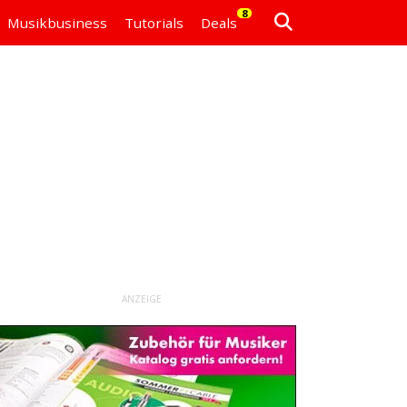
8
Musikbusiness
Tutorials
Deals
ANZEIGE