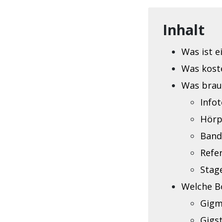
Inhalt
Was ist e
Was kost
Was brau
Infot
Hörp
Band
Refe
Stag
Welche B
Gigm
Gigs